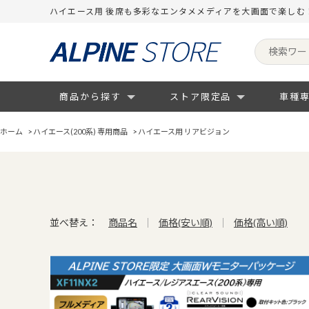
ハイエース用 後席も多彩なエンタメメディアを大画面で楽しむ
商品から探す
ストア限定品
車種
ホーム
>
ハイエース(200系) 専用商品
>
ハイエース用 リアビジョン
並べ替え：
商品名
価格(安い順)
価格(高い順)