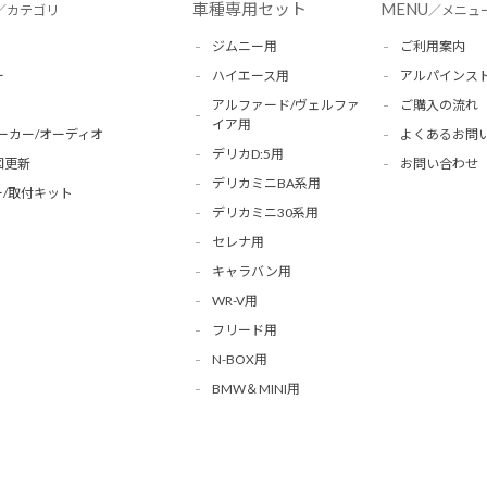
車種専用セット
MENU
／カテゴリ
／メニュ
ジムニー用
ご利用案内
ー
ハイエース用
アルパインス
アルファード/ヴェルファ
ご購入の流れ
イア用
ーカー/オーディオ
よくあるお問
デリカD:5用
図更新
お問い合わせ
デリカミニBA系用
/取付キット
デリカミニ30系用
セレナ用
キャラバン用
WR-V用
フリード用
N-BOX用
BMW＆MINI用