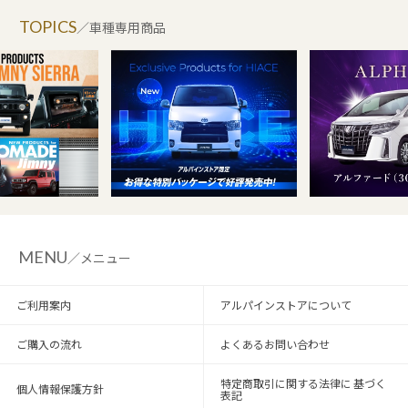
TOPICS
／車種専用商品
MENU
／メニュー
ご利用案内
アルパインストアについて
ご購入の流れ
よくあるお問い合わせ
特定商取引に関する法律に 基づく
個人情報保護方針
表記