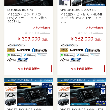
EX11NX2S-D5-1-AR
VPC-EX11NX2S-D51AM-HE
＜11型Sナビ＞ デリカ
＜11型Sナビ・ETC・HDMI
D:5(マイナーチェンジ後～
＞ デリカD:5(マイナーチェ
2025/1…
ン…
ストア特別価格
ストア特別価格
￥344,140
￥402,830
（税込）
（税込）
￥309,000
￥362,000
（税込）
（税込）
セット内容を表示
セット内容を表示
VPC-EX11NX2S-D51AM-HU
VPC-EX11NX2S-D51AM-HU-STP