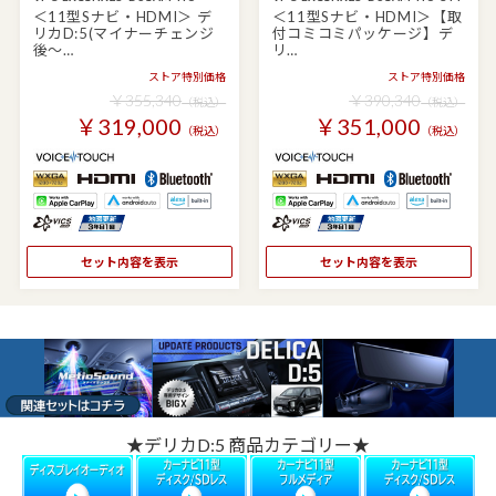
＜11型Sナビ・HDMI＞ デ
＜11型Sナビ・HDMI＞【取
リカD:5(マイナーチェンジ
付コミコミパッケージ】デ
後～…
リ…
ストア特別価格
ストア特別価格
￥355,340
￥390,340
（税込）
（税込）
￥319,000
￥351,000
（税込）
（税込）
セット内容を表示
セット内容を表示
★デリカD:5 商品カテゴリー★