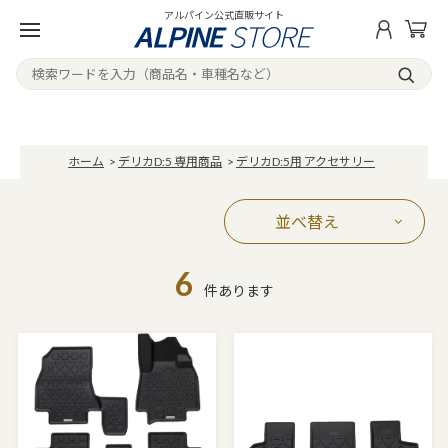
アルパイン公式直販サイト
ホーム
>
デリカD:5 専用商品
>
デリカD:5用 アクセサリー
並べ替え
6
件あります