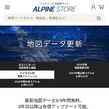
アルパイン公式直販サイト
あなたにあった
2026年版
地図更新を確認
地図更新内容
ナビモデル別
2023年製以降モデルを
更新スケジュール
お持ちの方
2022年製以前モデルを
お持ちの方
最新地図データが3年間無料。
3年目以降は有償アップデート可能。