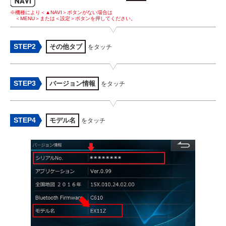
※機種により＜▲NAVI＞ボタンがない場合は
＜MENU＞または＜設定＞ボタンを押してください。
STEP2
その他タブ
をタッチ
STEP3
バージョン情報
をタッチ
STEP4
モデル名
をタッチ