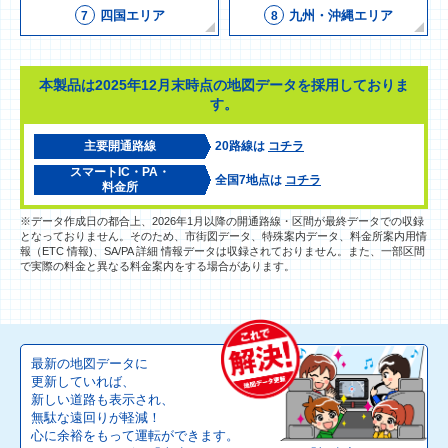
四国エリア
九州・沖縄エリア
7
8
本製品は2025年12月末時点の地図データを採用しておりま
す。
主要開通路線
20路線は
コチラ
スマートIC・PA・
全国7地点は
コチラ
料金所
※データ作成日の都合上、2026年1月以降の開通路線・区間が最終データでの収録
となっておりません。そのため、市街図データ、特殊案内データ、料金所案内用情
報（ETC 情報)、SA/PA 詳細 情報データは収録されておりません。また、一部区間
で実際の料金と異なる料金案内をする場合があります。
最新の地図データに
更新していれば、
新しい道路も表示され、
無駄な遠回りが軽減！
心に余裕をもって運転ができます。