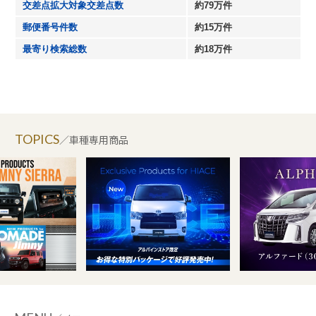
交差点拡大対象交差点数
約79万件
郵便番号件数
約15万件
最寄り検索総数
約18万件
TOPICS
／車種専用商品