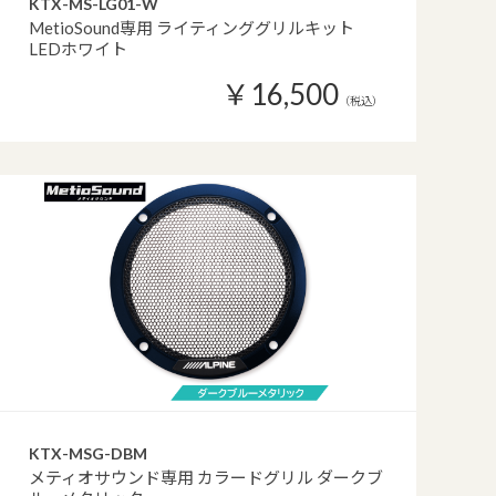
KTX-MS-LG01-W
MetioSound専用 ライティンググリルキット
LEDホワイト
￥16,500
（税込）
KTX-MSG-DBM
メティオサウンド専用 カラードグリル ダークブ