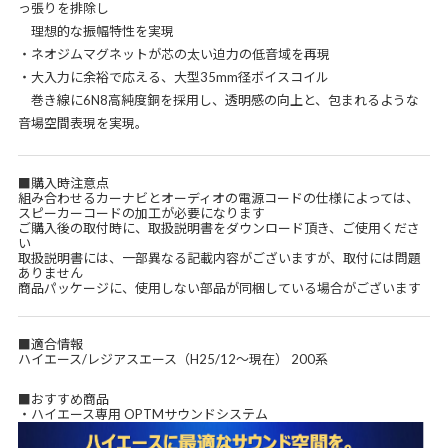
っ張りを排除し
理想的な振幅特性を実現
・ネオジムマグネットが芯の太い迫力の低音域を再現
・大入力に余裕で応える、大型35mm径ボイスコイル
巻き線に6N8高純度銅を採用し、透明感の向上と、包まれるような
音場空間表現を実現。
■購入時注意点
組み合わせるカーナビとオーディオの電源コードの仕様によっては、
スピーカーコードの加工が必要になります
ご購入後の取付時に、取扱説明書をダウンロード頂き、ご使用くださ
い
取扱説明書には、一部異なる記載内容がございますが、取付には問題
ありません
商品パッケージに、使用しない部品が同梱している場合がございます
■適合情報
ハイエース/レジアスエース（H25/12～現在） 200系
■おすすめ商品
・ハイエース専用 OPTMサウンドシステム