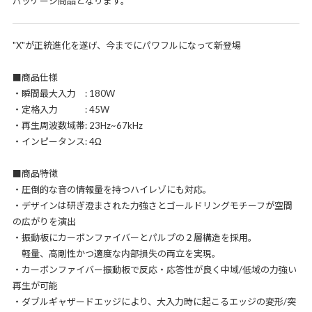
パッケージ商品となります。
"X"が正統進化を遂げ、今までにパワフルになって新登場
■商品仕様
・瞬間最大入力 : 180W
・定格入力 : 45W
・再生周波数域帯: 23Hz~67kHz
・インピータンス: 4Ω
■商品特徴
・圧倒的な音の情報量を持つハイレゾにも対応。
・デザインは研ぎ澄まされた力強さとゴールドリングモチーフが空間
の広がりを演出
・振動板にカーボンファイバーとパルプの２層構造を採用。
軽量、高剛性かつ適度な内部損失の両立を実現。
・カーボンファイバー振動板で反応・応答性が良く中域/低域の力強い
再生が可能
・ダブルギャザードエッジにより、大入力時に起こるエッジの変形/突