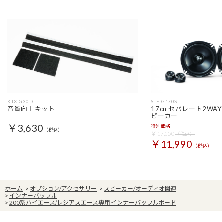
KTX-G30D
STE-G170S
音質向上キット
17cmセパレート2WA
ピーカー
￥3,630
特別価格
（税込）
￥17,050
（税込）
￥11,990
（税込）
ホーム
>
オプション/アクセサリー
>
スピーカー/オーディオ関連
>
インナーバッフル
>
200系ハイエース/レジアスエース専用 インナーバッフルボード