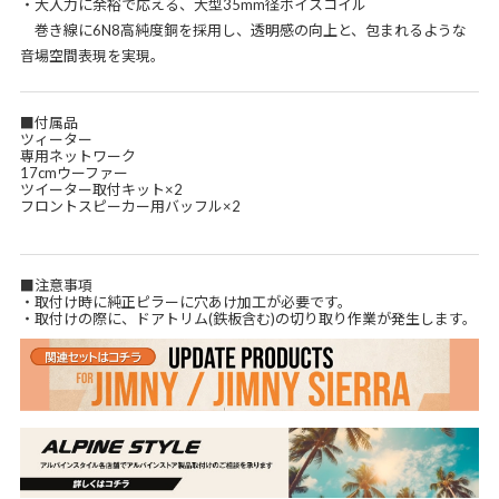
・大入力に余裕で応える、大型35mm径ボイスコイル
巻き線に6N8高純度銅を採用し、透明感の向上と、包まれるような
音場空間表現を実現。
■付属品
ツィーター
専用ネットワーク
17cmウーファー
ツイーター取付キット×2
フロントスピーカー用バッフル×2
■注意事項
・取付け時に純正ピラーに穴あけ加工が必要です。
・取付けの際に、ドアトリム(鉄板含む)の切り取り作業が発生します。