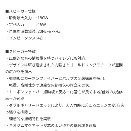
■スピーカー仕様
・瞬間最大入力 : 180W
・定格入力 : 45W
・再生周波数域帯: 23Hz~67kHz
・インピータンス: 4Ω
■スピーカー特徴
・圧倒的な音の情報量を持つハイレゾにも対応。
・デザインは研ぎ澄まされた力強さとゴールドリングモチーフが空間
の広がりを演出
・振動板にカーボンファイバーとパルプの２層構造を採用。
軽量、高剛性かつ適度な内部損失の両立を実現。
・カーボンファイバー振動板で反応・応答性が良く中域/低域の力強い
再生が可能
・ダブルギャザードエッジにより、大入力時に起こるエッジの変形/突
っ張りを排除し
理想的な振幅特性を実現
・ネオジムマグネットが芯の太い迫力の低音域を再現