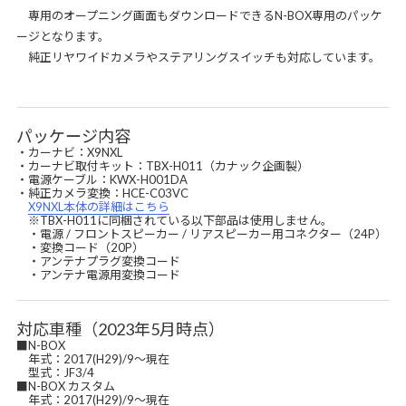
専用のオープニング画面もダウンロードできるN-BOX専用のパッケ
ージとなります。
純正リヤワイドカメラやステアリングスイッチも対応しています。
パッケージ内容
・カーナビ：X9NXL
・カーナビ取付キット：TBX-H011（カナック企画製）
・電源ケーブル：KWX-H001DA
・純正カメラ変換：HCE-C03VC
X9NXL本体の詳細はこちら
※TBX-H011に同梱されている以下部品は使用しません。
・電源 / フロントスピーカー / リアスピーカー用コネクター（24P）
・変換コード（20P）
・アンテナプラグ変換コード
・アンテナ電源用変換コード
対応車種（2023年5月時点）
■N-BOX
年式：2017(H29)/9～現在
型式：JF3/4
■N-BOX カスタム
年式：2017(H29)/9～現在