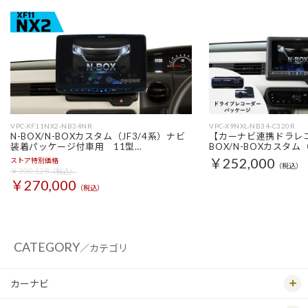
VPC-XF11NX2-NB34NR
VPC-X9NXL-NB34-C320R
N-BOX/N-BOXカスタム（JF3/4系）ナビ
【カーナビ連携ドラレコ
装着パッケージ付車用 11型…
BOX/N-BOXカスタム（
￥252,000
ストア特別価格
（税込）
￥300,128
（税込）
￥270,000
（税込）
CATEGORY
／カテゴリ
カーナビ