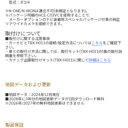
型式：JF3/4
※N-ONE/N-WGNは適合不可(未検証となります)。
※パッケージ同梱のHCE-C03VCを使用することで、
メーカーオプションのナビ装着用スペシャルパッケージ付車の純正
リアワイドカメラを接続できます。
取付けについて
■取付けに関する注意事項
・カーナビとTBX-H011の接続/設定方法については
こちら
をご確認下
さい。
・車との取付け方法に関しては、取付キット(TBX-H011)付属の取付説
明書を参照下さい。
・カナック企画取付けキット(TBX-H011)に関して
詳細はこちら
地図データおよび更新
■地図データ：2024年12月現在
■2028年に3年分の地図更新データが1回ダウンロード無料
※2026年/2027年の無料地図更新はできません
製品保証