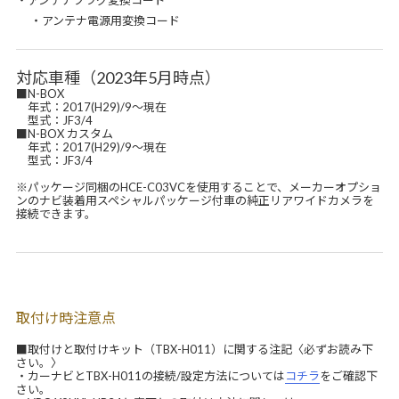
・アンテナプラグ変換コード
・アンテナ電源用変換コード
対応車種（2023年5月時点）
■N-BOX
年式：2017(H29)/9～現在
型式：JF3/4
■N-BOX カスタム
年式：2017(H29)/9～現在
型式：JF3/4
※パッケージ同梱のHCE-C03VCを使用することで、メーカーオプショ
ンのナビ装着用スペシャルパッケージ付車の純正リアワイドカメラを
接続できます。
取付け時注意点
■取付けと取付けキット（TBX-H011）に関する注記〈必ずお読み下
さい。〉
・カーナビとTBX-H011の接続/設定方法については
コチラ
をご確認下
さい。