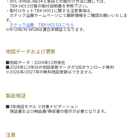
・VPC-X9NXL-NB34と車両との取付け方法に関しては、
TBX-H011付属の取付説明書を参照下さい。
・取付けキットTBX-H011に関する注意事項は、
カナック企画ホームぺージにて最新情報をご確認お願いいたしま
す。
カナック企画 TBX-H011はこちら
※N-ONE/N-WGNは適合未検証となります。
地図データおよび更新
■地図データ：2024年12月現在
■2028年に3年分の地図更新データが1回ダウンロード無料
※2026年/2027年の無料地図更新はできません
製品保証
■3年保証モデル ※対象ナビゲーション
保証書および納品書/領収書の提示が必要となります。
注意