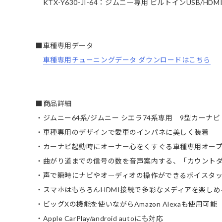
KTX-Y630-JI-64：ジムニー専用 ビルトインUSB/HD
■車種専用データ
車種専用チューニングデータ ダウンロードはこちら
■商品詳細
・ジムニー64系/ジムニー シエラ74系専用 9型カーナビ
・車種専用のデザインで愛車のインパネに美しく装着
・カーナビ起動時にオーナー心をくすぐる車種専用オー
・曲がり道までの信号の数を音声案内する、「カウント
・声で瞬時にナビやオーディオの操作ができるボイスタッ
・スマホはもちろんHDMI接続で多彩なメディアを楽しめ
・ビッグXの機能を使いながらAmazon Alexaも使用可能
・Apple CarPlay/android autoにも対応