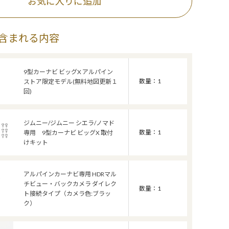
お気に入りに追加
含まれる内容
9型カーナビ ビッグX アルパイン
数量：1
ストア限定モデル(無料地図更新１
回)
ジムニー/ジムニー シエラ/ノマド
数量：1
専用 9型カーナビ ビッグX 取付
けキット
アルパインカーナビ専用 HDRマル
チビュー・バックカメラ ダイレク
数量：1
ト接続タイプ（カメラ色:ブラッ
ク）