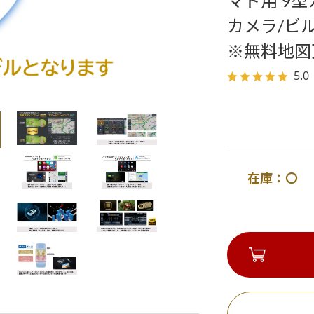
マド用 9型
カメラ/ビル
※無料地図
5.0
在庫：〇 