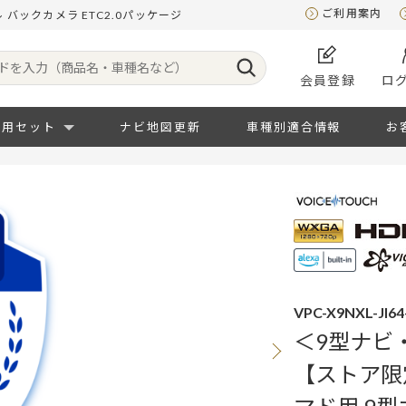
ご利用案内
 バックカメラ ETC2.0パッケージ
会員登録
ロ
専用セット
ナビ地図更新
車種別適合情報
お
VPC-X9NXL-JI6
＜9型ナビ
【ストア限