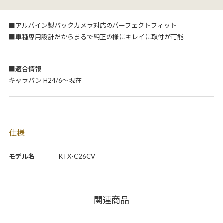
■アルパイン製バックカメラ対応のパーフェクトフィット
■車種専用設計だからまるで純正の様にキレイに取付が可能
■適合情報
キャラバン H24/6～現在
仕様
モデル名
KTX-C26CV
関連商品