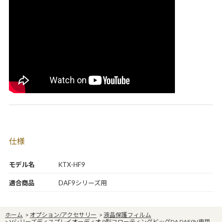
仕様
モデル名
KTX-HF9
適合商品
DAF9シリーズ用
ホーム
>
オプション/アクセサリー
>
液晶保護フィルム
>
Vシリーズディスプレイオーディオ 9型フローティングビッグDA DAF9V専用