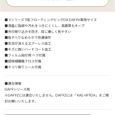
■ Vシリーズ 9型フローティングビッグDA DAF9V専用サイズ
■液晶に指紋や汚れをつきにくくし、高画質もキープ
■光の映り込みを防ぎ、目に優しく見やすい
■指すべりなめらかで快適操作
■気泡が消えるエアーレス加工
■キズに強いハードコート加工
■フィルム貼付用 ヘラ付属
■超極細繊維クロス付属
■ホコリ取りシール付属
■適合情報
DAF9シリーズ用
※DAF9Zには適合いたしません。DAF9Zには「 KAE-HF9DA」をご検
討お願いいたします。