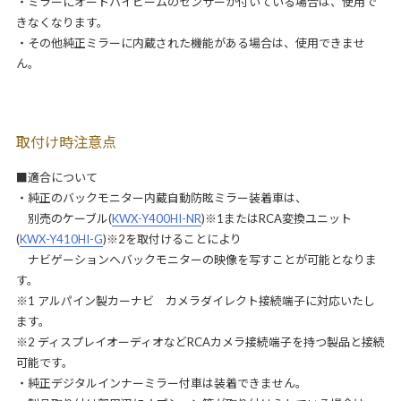
・ミラーにオートハイビームのセンサーが付いている場合は、使用で
きなくなります。
・その他純正ミラーに内蔵された機能がある場合は、使用できませ
ん。
取付け時注意点
■適合について
・純正のバックモニター内蔵自動防眩ミラー装着車は、
別売のケーブル(
KWX-Y400HI-NR
)※1またはRCA変換ユニット
(
KWX-Y410HI-G
)※2を取付けることにより
ナビゲーションへバックモニターの映像を写すことが可能となりま
す。
※1 アルパイン製カーナビ カメラダイレクト接続端子に対応いたし
ます。
※2 ディスプレイオーディオなどRCAカメラ接続端子を持つ製品と接続
可能です。
・純正デジタルインナーミラー付車は装着できません。