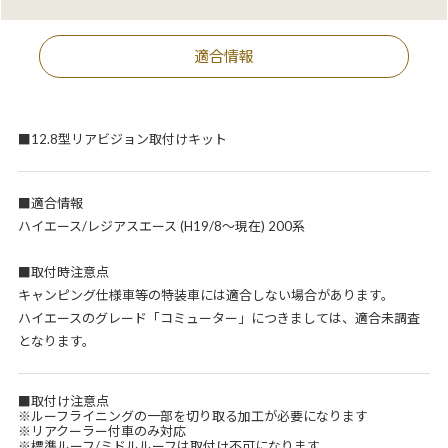
適合情報
■12.8型リアビジョン取付けキット
■適合情報
ハイエース/レジアスエース (H19/8～現在) 200系
■取付時注意点
キャンピング仕様車等の特装車には適合しない場合があります。
ハイエースのグレード「コミューター」につきましては、適合未調査
となります。
■取付け注意点
※ルーフライニングの一部を切り取る加工が必要になります
※リアクーラー付車のみ対応
※標準ルーフ/ミドルルーフは取付け不可になります