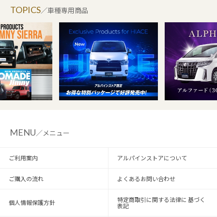
TOPICS
／車種専用商品
MENU
／メニュー
ご利用案内
アルパインストアについて
ご購入の流れ
よくあるお問い合わせ
特定商取引に関する法律に 基づく
個人情報保護方針
表記