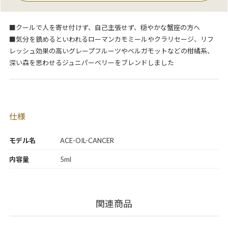
■クールで人を寄せ付けず、自己主張せず、穏やかな蟹座の方へ
■気分を鎮めるといわれるローマンカモミールやクラリセージ、リフ
レッシュ効果の高いグレープフルーツやベルガモットなどの柑橘系、
深い森を思わせるジュニパーベリーをブレンドしました
仕様
モデル名
ACE-OIL-CANCER
内容量
5ml
関連商品