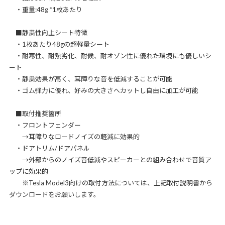
・重量:48g *1枚あたり
■静粛性向上シート特徴
・1枚あたり48gの超軽量シート
・耐寒性、耐熱劣化、耐候、耐オゾン性に優れた環境にも優しいシ
ート
・静粛効果が高く、耳障りな音を低減することが可能
・ゴム弾力に優れ、好みの大きさへカットし自由に加工が可能
■取付推奨箇所
・フロントフェンダー
→耳障りなロードノイズの軽減に効果的
・ドアトリム/ドアパネル
→外部からのノイズ音低減やスピーカーとの組み合わせで音質ア
ップに効果的
※Tesla Model3向けの取付方法については、上記取付説明書から
ダウンロードをお願いします。