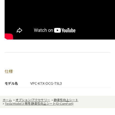
仕様
モデル名
VPC-KTX-DCG-TSL3
ホーム
>
オプション/アクセサリー
>
静粛性向上シート
>
Tesla Model 3 専用 静粛性向上シート(D-ComFort)