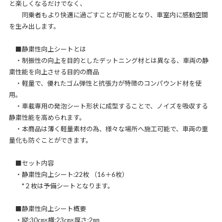
と楽しくなるだけでなく、
同乗者もより快適に過ごすことが可能となり、車室内に感動空間
を生み出します。
■静粛性向上シートとは
・制振性の向上を目的としたデットニング材とは異なる、車両の静
粛性能を向上させる目的の商品
・軽量で、優れたゴム弾性と抗張力が特徴のコンパウンド材を使
用。
・車載専用の発泡シート形状に成型することで、ノイズを吸収する
静粛性能を高められます。
・本商品は薄く軽量素材の為、様々な場所へ施工可能で、車両の重
量化も防ぐことができます。
■セット内容
・静粛性向上シート:22枚 （16＋6枚）
*２枚は予備シートとなります。
■静粛性向上シート概要
・縦:30㎝×横:23㎝×厚さ:2㎜