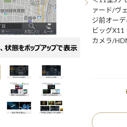
ァード/ヴ
ジ前オーデ
ビッグX11
カメラ/H