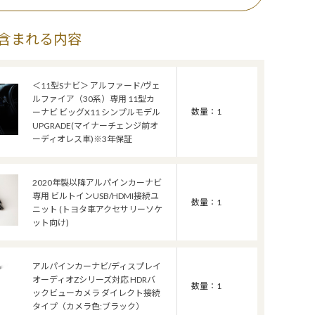
含まれる内容
＜11型Sナビ＞ アルファード/ヴェ
ルファイア（30系）専用 11型カ
数量：1
ーナビ ビッグX11 シンプルモデル
UPGRADE(マイナーチェンジ前オ
ーディオレス車)※3年保証
2020年製以降アルパインカーナビ
専用 ビルトインUSB/HDMI接続ユ
数量：1
ニット (トヨタ車アクセサリーソケ
ット向け)
アルパインカーナビ/ディスプレイ
オーディオZシリーズ対応 HDRバ
数量：1
ックビューカメラ ダイレクト接続
タイプ（カメラ色:ブラック）