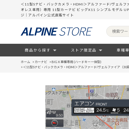
＜11型Sナビ・バックカメラ・HDMI＞アルファード/ヴェルフ
オレス車用）専用 11型カーナビ ビッグX11 シンプルモデル UP
ジ｜アルパイン公式直販サイト
商品から探す
ストア限定品
車種
ホーム
>
カーナビ
>
BIG X 車種専用 (ハードキー一体型)
>
＜11型Sナビ・バックカメラ・HDMI＞アルファード/ヴェルファイア（30系 