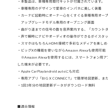
・本製品は、車種専用取付キットが付属されています。
・車種専用のデザインで愛車のインパネに美しく装着
・カーナビ起動時にオーナー心をくすぐる車種専用オー
アップグレードモデル専用のオープニング画面
・曲がり道までの信号の数を音声案内する、「カウント
・声で瞬時にナビやオーディオの操作ができるボイスタッ
・スマホはもちろんHDMI接続で多彩なメディアを楽しめ
・ビッグXの機能を使いながらAmazon Alexaも使用可能
※Amazon Alexaを使用するには、スマートフォン用アプ
した端末が必要です。
・Apple CarPlay/android autoにも対応
・専用アプリ「BIG X CONNECT」で簡単地図更新
・1回3年分の地図更新データがダウンロード無料
■適合情報