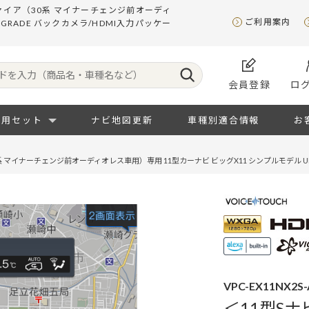
ァイア（30系 マイナーチェンジ前オーディ
ご利用案内
GRADE バックカメラ/HDMI入力パッケー
会員登録
ロ
専用セット
ナビ地図更新
車種別適合情報
お
マイナーチェンジ前オーディオレス車用）専用 11型カーナビ ビッグX11 シンプルモデル UP
VPC-EX11NX2S-
＜11型S