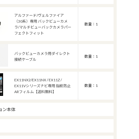
アルファード/ヴェルファイア
（30系）専用 バックビューカメ
数量：1
ラ/マルチビューバックカメラパー
フェクトフィット
バックビューカメラ用ダイレクト
数量：1
接続ケーブル
EX11NX2/EX11NX / EX11Z /
数量：1
EX11Vシリーズナビ専用 指紋防止
ARフィルム【送料無料】
ョン本体