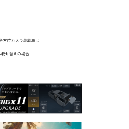
び全方位カメラ装着車は
ら載せ替えの場合
。