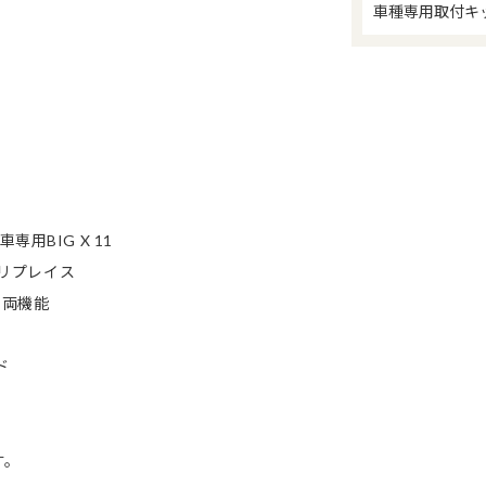
車種専用取付キ
用BIG X 11
とリプレイス
車両機能
ド
す。