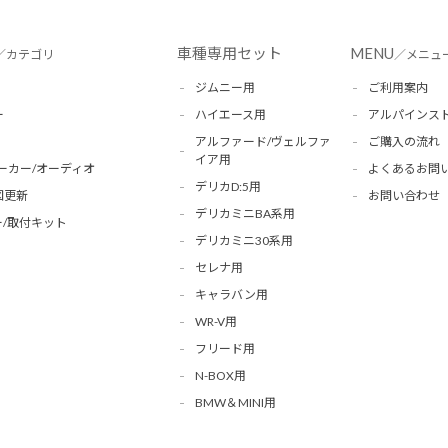
車種専用セット
MENU
／カテゴリ
／メニュ
ジムニー用
ご利用案内
ー
ハイエース用
アルパインス
アルファード/ヴェルファ
ご購入の流れ
イア用
ーカー/オーディオ
よくあるお問
デリカD:5用
図更新
お問い合わせ
デリカミニBA系用
/取付キット
デリカミニ30系用
セレナ用
キャラバン用
WR-V用
フリード用
N-BOX用
BMW＆MINI用