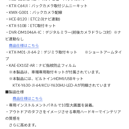
・KTX-C64JI：バックカメラ取付ジムニーキット
・KWX-G001：バックカメラ配線
・HCE-B120：ETC2.0(ナビ連動)
・KTX-S10B：ETC取付キット
・DVR-DM1046A-IC：デジタルミラー(前後カメラドラレコ対）※ナ
ビ連動なし
商品仕様はこちら
・KTX-M01-JI-64-2：デジミラ取付キット ※ショートアームタイ
プ
・KAE-EX10Z-AR：ナビ指紋防止フィルム
※本製品は、車種専用取付キットが付属されています。
※本製品には、ビルトインHDMI/USBキット
KTX-Y630-JI-64/KCU-Y630HU-LED-Aが同梱されています
■製品仕様
商品仕様はこちら
・専用インストルメントパネルで10型大画面を装着。
・アウトドアのタフさをイメージさせる専用ハードキーでインテリア
の質感を
さらに高めます。