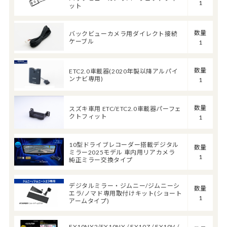
1
ット
数量
バックビューカメラ用ダイレクト接続
ケーブル
1
数量
ETC2.0車載器(2020年製以降アルパイ
ンナビ専用)
1
数量
スズキ車用 ETC/ETC2.0車載器パーフェ
クトフィット
1
10型ドライブレコーダー搭載デジタル
数量
ミラー2025モデル 車内用リアカメラ
1
純正ミラー交換タイプ
デジタルミラー・ジムニー/ジムニーシ
数量
エラ/ノマド専用取付けキット(ショート
1
アームタイプ)
EX10NX2/EX10NX / EX10Z / EX10V /