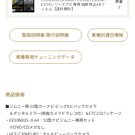
数量
EX10シリーズナビ専用 指紋防止ARフ
1
ィルム【送料無料】
取扱説明書/取付説明書
車種別適合情報
車種専用チューニングデータ
商品情報
■ジムニー用 10型カーナビ ビッグXとバックカメラ
＆デジタルミラー(前後カメラドラレコ付）＆ETC2.0パッケージ
・EX10NX2S-JI-64：10型ナビジムニー専用セット
※DVD/CDメカなし
・HCE-C20HD-RD：マルチビューバックカメラ