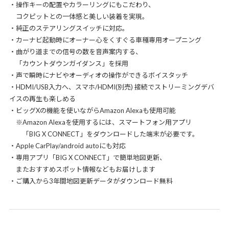
・操作キーの配置やカラーリングにもこだわり、
コクピットとの一体感と美しい装着を実現。
・純正のステアリングスイッチに対応。
・カーナビ起動時にオーナー心をくすぐる車種専用オープニング
・曲がり道までの信号の数を音声案内する、
「カウントダウンガイダンス」を採用
・声で瞬時にナビやオーディオの操作ができるボイスタッチ
・HDMI/USB入力へ、スマホ/HDMI(別売) 接続でストリーミングデバ
イスの再生も楽しめる
・ビッグXの機能を使いながらAmazon Alexaも使用可能
※Amazon Alexaを使用するには、スマートフォン用アプリ
「BIG X CONNECT」をダウンロードした端末が必要です。
・Apple CarPlay/android autoにも対応
・専用アプリ「BIG X CONNECT」で簡単地図更新、
またおすすめスポット情報などもお届けします
・ご購入から3年間地図更新データがダウンロード無料