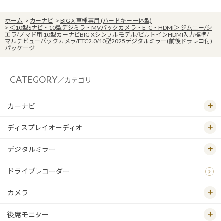
ホーム
>
カーナビ
>
BIG X 車種専用 (ハードキー一体型)
>
＜10型Sナビ・10型デジミラ・MVバックカメラ・ETC・HDMI＞ ジムニー/シ
エラ/ノマド用 10型カーナビBIG Xシンプルモデル/ビルトインHDMI入力標準/
マルチビューバックカメラ/ETC2.0/10型2025デジタルミラー(前後ドラレコ付)
パッケージ
CATEGORY
／カテゴリ
カーナビ
ディスプレイオーディオ
デジタルミラー
ドライブレコーダー
カメラ
後席モニター