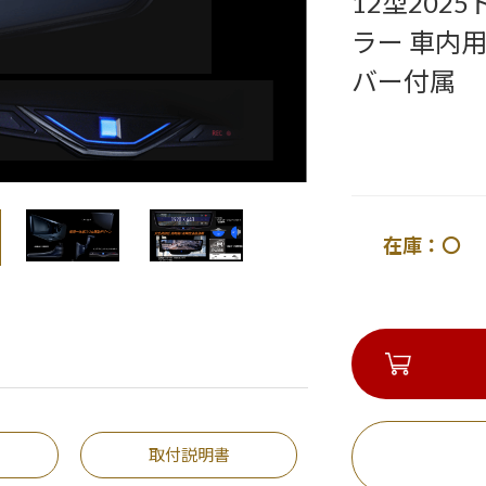
12型20
ラー 車内
バー付属
在庫：〇 
取付説明書