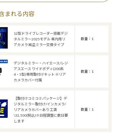
含まれる内容
12型ドライブレコーダー搭載デジ
数量：1
タルミラー2025モデル 車内用リ
アカメラ 純正ミラー交換タイプ
デジタルミラー・ハイエース/レジ
アスエース ワイドボディ(200系
数量：1
4・5型)専用取付けキット ※リア
カメラカバー付属
【取付けコミコミパッケージ】デ
ジタルミラー取付け/インカメラ/
数量：1
リアカメラカバーあり 工賃
\32,500(税込)※日程調整に数日要
します