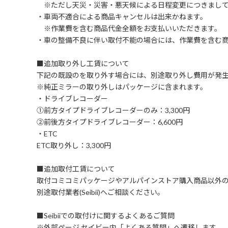
※ただし天災・災害・悪天候による日程変更につきまして
・車両不適合による商品キャンセルは出来かねます。
※作業費を含む商品代金全額をお支払いいただきます。
・車の整備不良に伴い取付不能の場合には、作業費を含む
■追加取り外し工賃について
下記の既設のを取り外す場合には、別途取り外し費用が発
※純正ミラーの取り外しはパッケージに含まれます。
・ドライブレコーダー
①前方タイプドライブレコーダーのみ：3,300円
②前後方タイプドライブレコーダー：6,600円
・ETC
ETC取り外し：3,300円
■追加取付工賃について
取付コミコミパッケージやアルパインストア購入商品以外
別途取付業者(Seibii)へご相談ください。
■Seibiiでの取付けに関するよくあるご質問
※外部ページ セイビー内「よくある質問」へ遷移します。