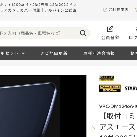
(200系 4・5型)専用 12型2025ドラ
ご利用案内
※リアカメラカバー付属｜アルパイン公式直
会員登録
ロ
専用セット
ナビ地図更新
車種別適合情報
お
VPC-DM1246A-I
【取付コミ
アスエース 