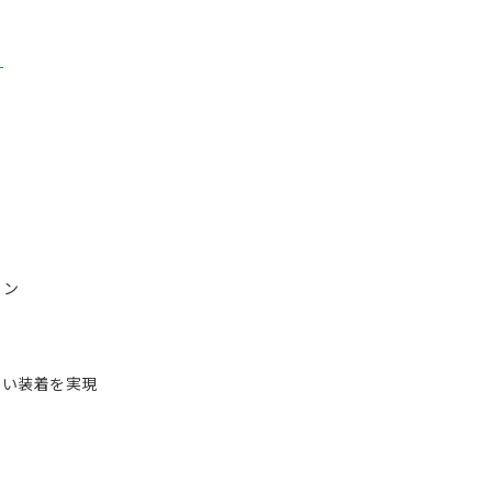
ら
イン
い装着を実現