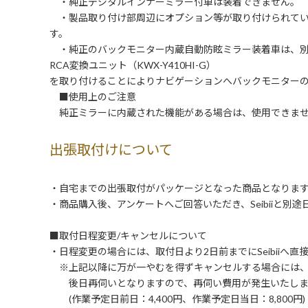
・純正デジタルインナーミラー付車は装着できません。
・製品取り付け部周辺にオプション等が取り付けられてい
す。
・純正のバックモニター内蔵自動防眩ミラー装着車は、別売のケ
RCA変換ユニット（KWX-Y410HI-G）
を取り付けることによりナビゲーションへバックモニター
■使用上のご注意
純正ミラーに内蔵された機能がある場合は、使用できま
出張取付けについて
・自宅までの出張取付がパッケージとなった商品となりま
・商品購入後、アンケートへご回答いただき、Seibiiと別
■取付日程変更/キャンセルについて
・日程変更の場合には、取付日より2日前までにSeibiiへ
※上記以降に万が一やむを得ずキャンセルする場合には
後日再伺いとなりますので、再伺い費用が発生いたしま
(作業予定日前日：4,400円、作業予定日当日：8,800円)