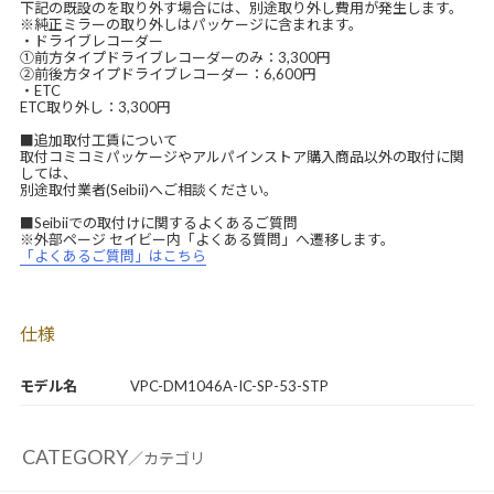
下記の既設のを取り外す場合には、別途取り外し費用が発生します。
※純正ミラーの取り外しはパッケージに含まれます。
・ドライブレコーダー
①前方タイプドライブレコーダーのみ：3,300円
②前後方タイプドライブレコーダー：6,600円
・ETC
ETC取り外し：3,300円
■追加取付工賃について
取付コミコミパッケージやアルパインストア購入商品以外の取付に関
しては、
別途取付業者(Seibii)へご相談ください。
■Seibiiでの取付けに関するよくあるご質問
※外部ページ セイビー内「よくある質問」へ遷移します。
「よくあるご質問」はこちら
仕様
モデル名
VPC-DM1046A-IC-SP-53-STP
CATEGORY
／カテゴリ