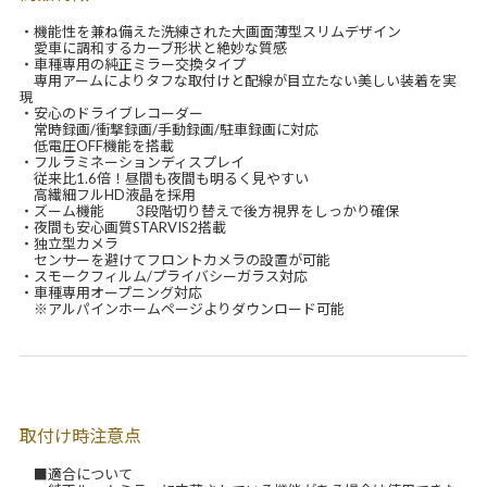
・機能性を兼ね備えた洗練された大画面薄型スリムデザイン
愛車に調和するカーブ形状と絶妙な質感
・車種専用の純正ミラー交換タイプ
専用アームによりタフな取付けと配線が目立たない美しい装着を実
現
・安心のドライブレコーダー
常時録画/衝撃録画/手動録画/駐車録画に対応
低電圧OFF機能を搭載
・フルラミネーションディスプレイ
従来比1.6倍！昼間も夜間も明るく見やすい
高繊細フルHD液晶を採用
・ズーム機能 3段階切り替えで後方視界をしっかり確保
・夜間も安心画質STARVIS2搭載
・独立型カメラ
センサーを避けてフロントカメラの設置が可能
・スモークフィルム/プライバシーガラス対応
・車種専用オープニング対応
※アルパインホームページよりダウンロード可能
取付け時注意点
■適合について