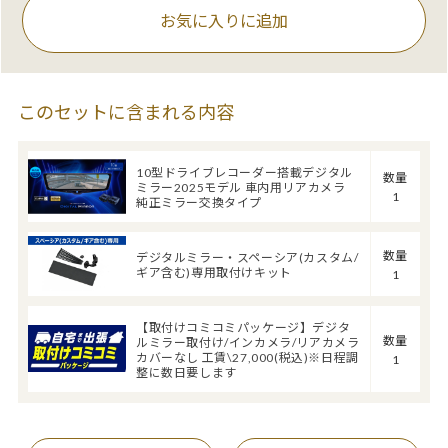
お気に入りに追加
このセットに含まれる内容
10型ドライブレコーダー搭載デジタル
数量
ミラー2025モデル 車内用リアカメラ
1
純正ミラー交換タイプ
数量
デジタルミラー・スペーシア(カスタム/
ギア含む)専用取付けキット
1
【取付けコミコミパッケージ】デジタ
数量
ルミラー取付け/インカメラ/リアカメラ
カバーなし 工賃\27,000(税込)※日程調
1
整に数日要します