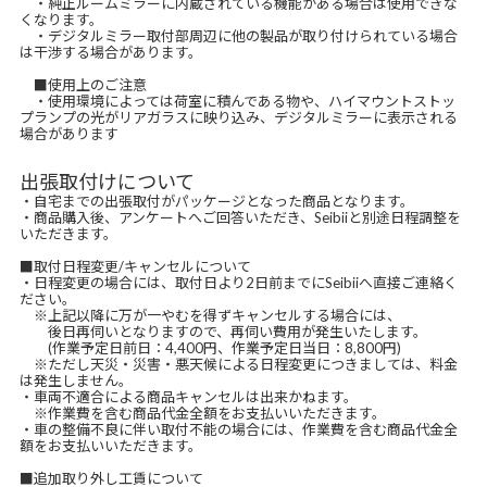
・純正ルームミラーに内蔵されている機能がある場合は使用できな
くなります。
・デジタルミラー取付部周辺に他の製品が取り付けられている場合
は干渉する場合があります。
■使用上のご注意
・使用環境によっては荷室に積んである物や、ハイマウントストッ
プランプの光がリアガラスに映り込み、デジタルミラーに表示される
場合があります
出張取付けについて
・自宅までの出張取付がパッケージとなった商品となります。
・商品購入後、アンケートへご回答いただき、Seibiiと別途日程調整を
いただきます。
■取付日程変更/キャンセルについて
・日程変更の場合には、取付日より2日前までにSeibiiへ直接ご連絡く
ださい。
※上記以降に万が一やむを得ずキャンセルする場合には、
後日再伺いとなりますので、再伺い費用が発生いたします。
(作業予定日前日：4,400円、作業予定日当日：8,800円)
※ただし天災・災害・悪天候による日程変更につきましては、料金
は発生しません。
・車両不適合による商品キャンセルは出来かねます。
※作業費を含む商品代金全額をお支払いいただきます。
・車の整備不良に伴い取付不能の場合には、作業費を含む商品代金全
額をお支払いいただきます。
■追加取り外し工賃について