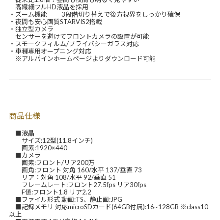
高繊細フルHD液晶を採用
・ズーム機能 3段階切り替えで後方視界をしっかり確保
・夜間も安心画質STARVIS2搭載
・独立型カメラ
センサーを避けてフロントカメラの設置が可能
・スモークフィルム/プライバシーガラス対応
・車種専用オープニング対応
※アルパインホームページよりダウンロード可能
商品仕様
■液晶
サイズ:12型(11.8インチ)
画素:1920×440
■カメラ
画素:フロント/リア200万
画角:フロント 対角 160/水平 137/垂直 73
リア：対角 108/水平 92/垂直 51
フレームレート:フロント27.5fps リア30fps
F値:フロント1.8 リア2.2
■ファイル形式 動画:TS、静止画:JPG
■記録メモリ 対応microSDカード(64GB付属):16~128GB ※class10
以上