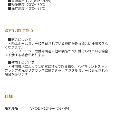
■電源電圧 12V (定格 14.4V)
■動作温度 -20℃～60℃
■保存温度 -40℃～85℃
取付け時注意点
■適合について
・純正ルームミラーに内蔵されている機能がある場合は使用できな
くなります。
・デジタルミラー取付部周辺に他の製品が取り付けられている場合
は干渉する場合があります。
■使用上のご注意
・使用環境によっては荷室に積んである物や、ハイマウントストッ
プランプの光がリアガラスに映り込み、デジタルミラーに表示される
場合があります
仕様
モデル名
VPC-DM1246A-IC-SP-94