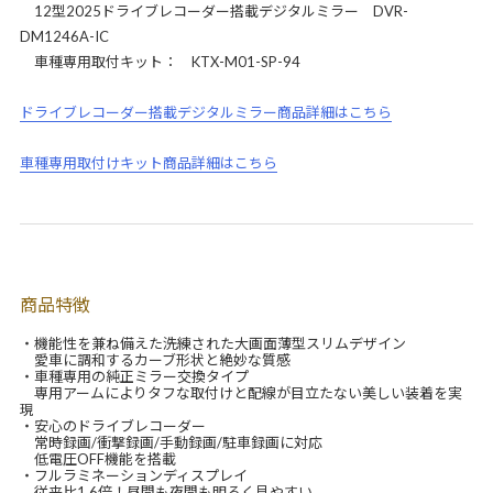
12型2025ドライブレコーダー搭載デジタルミラー DVR-
DM1246A-IC
車種専用取付キット： KTX-M01-SP-94
ドライブレコーダー搭載デジタルミラー商品詳細はこちら
車種専用取付けキット商品詳細はこちら
商品特徴
・機能性を兼ね備えた洗練された大画面薄型スリムデザイン
愛車に調和するカーブ形状と絶妙な質感
・車種専用の純正ミラー交換タイプ
専用アームによりタフな取付けと配線が目立たない美しい装着を実
現
・安心のドライブレコーダー
常時録画/衝撃録画/手動録画/駐車録画に対応
低電圧OFF機能を搭載
・フルラミネーションディスプレイ
従来比1.6倍！昼間も夜間も明るく見やすい