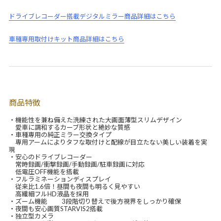
ドライブレコーダー搭載デジタルミラー商品詳細はこちら
車種専用取付けキット商品詳細はこちら
商品特徴
・機能性を兼ね備えた洗練された大画面薄型スリムデザイン
愛車に調和するカーブ形状と絶妙な質感
・車種専用の純正ミラー交換タイプ
専用アームによりタフな取付けと配線が目立たない美しい装着を実
現
・安心のドライブレコーダー
常時録画/衝撃録画/手動録画/駐車録画に対応
低電圧OFF機能を搭載
・フルラミネーションディスプレイ
従来比1.6倍！昼間も夜間も明るく見やすい
高繊細フルHD液晶を採用
・ズーム機能 3段階切り替えで後方視界をしっかり確保
・夜間も安心画質STARVIS2搭載
・独立型カメラ