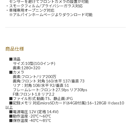
センサーを避けてフロントカメラの設置が可能
・スモークフィルム/プライバシーガラス対応
・車種専用オープニング対応
※アルパインホームページよりダウンロード可能
商品仕様
■液晶
サイズ:10型(10.0インチ)
画素:1280×320
■カメラ
画素:フロント/リア200万
画角:フロント 対角 160/水平 137/垂直 73
リア：対角 108/水平 92/垂直 51
フレームレート:フロント27.5fps リア30fps
F値:フロント1.8 リア2.2
■ファイル形式 動画:TS、静止画:JPG
■記録メモリ 対応microSDカード(64GB付属):16~128GB ※class10
以上
■電源電圧 12V (定格 14.4V)
■動作温度 -20℃～60℃
■保存温度 -40℃～85℃