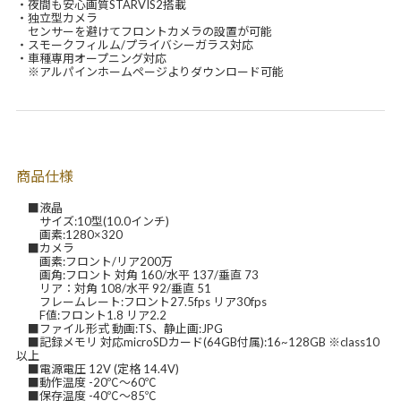
・夜間も安心画質STARVIS2搭載
・独立型カメラ
センサーを避けてフロントカメラの設置が可能
・スモークフィルム/プライバシーガラス対応
・車種専用オープニング対応
※アルパインホームページよりダウンロード可能
商品仕様
■液晶
サイズ:10型(10.0インチ)
画素:1280×320
■カメラ
画素:フロント/リア200万
画角:フロント 対角 160/水平 137/垂直 73
リア：対角 108/水平 92/垂直 51
フレームレート:フロント27.5fps リア30fps
F値:フロント1.8 リア2.2
■ファイル形式 動画:TS、静止画:JPG
■記録メモリ 対応microSDカード(64GB付属):16~128GB ※class10
以上
■電源電圧 12V (定格 14.4V)
■動作温度 -20℃～60℃
■保存温度 -40℃～85℃