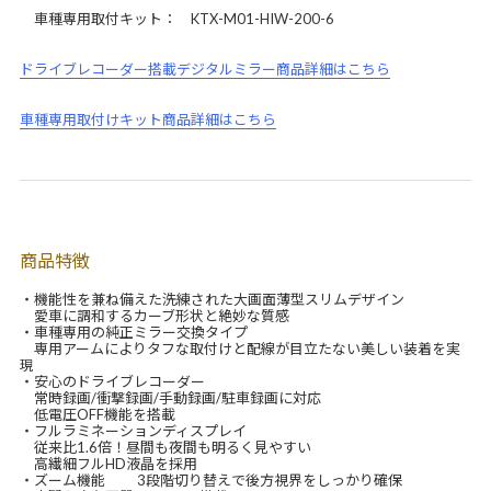
車種専用取付キット： KTX-M01-HIW-200-6
ドライブレコーダー搭載デジタルミラー商品詳細はこちら
車種専用取付けキット商品詳細はこちら
商品特徴
・機能性を兼ね備えた洗練された大画面薄型スリムデザイン
愛車に調和するカーブ形状と絶妙な質感
・車種専用の純正ミラー交換タイプ
専用アームによりタフな取付けと配線が目立たない美しい装着を実
現
・安心のドライブレコーダー
常時録画/衝撃録画/手動録画/駐車録画に対応
低電圧OFF機能を搭載
・フルラミネーションディスプレイ
従来比1.6倍！昼間も夜間も明るく見やすい
高繊細フルHD液晶を採用
・ズーム機能 3段階切り替えで後方視界をしっかり確保