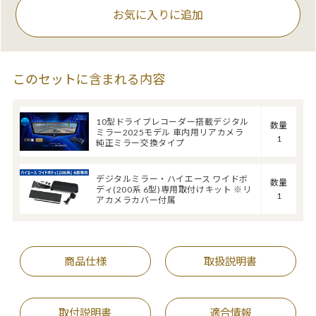
お気に入りに追加
このセットに含まれる内容
10型ドライブレコーダー搭載デジタル
数量
ミラー2025モデル 車内用リアカメラ
1
純正ミラー交換タイプ
デジタルミラー・ハイエース ワイドボ
数量
ディ(200系 6型)専用取付けキット ※リ
1
アカメラカバー付属
商品仕様
取扱説明書
取付説明書
適合情報