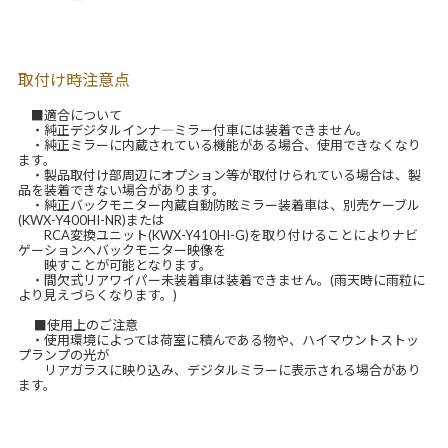
取付け時注意点
■適合について
・純正デジタルインナ―ミラー付車には装着できません。
・純正ミラーに内蔵されている機能がある場合、使用できなくなり
ます。
・製品取付け部周辺にオプション等が取付けられている場合は、製
品を装着できない場合があります。
・純正バックモニター内蔵自動防眩ミラー装着車は、別売ケーブル
(KWX-Y400HI-NR)または
RCA変換ユニット(KWX-Y410HI-G)を取り付けることによりナビ
ゲーションへバックモニター映像を
映すことが可能となります。
・間欠式リアワイパー未装着車は装着できません。(雨天時に雨粒に
より見えづらくなります。)
■使用上のご注意
・使用環境によっては荷室に積んである物や、ハイマウントストッ
プランプの光が
リアガラスに映り込み、デジタルミラーに表示される場合があり
ます。