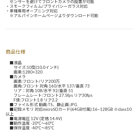
センサーを避けてフロントカメラの設置が可能
・スモークフィルム/プライバシーガラス対応
・車種専用オープニング対応
※アルパインホームページよりダウンロード可能
商品仕様
■液晶
サイズ:10型(10.0インチ)
画素:1280×320
■カメラ
画素:フロント/リア200万
画角:フロント 対角 160/水平 137/垂直 73
リア：対角 108/水平 92/垂直 51
フレームレート:フロント27.5fps リア30fps
F値:フロント1.8 リア2.2
■ファイル形式 動画:TS、静止画:JPG
■記録メモリ 対応microSDカード(64GB付属):16~128GB ※class10
以上
■電源電圧 12V (定格 14.4V)
■動作温度 -20℃～60℃
■保存温度 -40℃～85℃