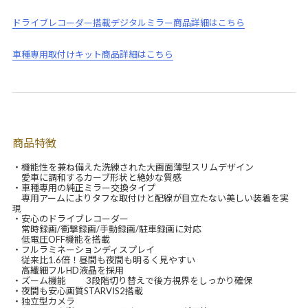
ドライブレコーダー搭載デジタルミラー商品詳細はこちら
車種専用取付けキット商品詳細はこちら
商品特徴
・機能性を兼ね備えた洗練された大画面薄型スリムデザイン
愛車に調和するカーブ形状と絶妙な質感
・車種専用の純正ミラー交換タイプ
専用アームによりタフな取付けと配線が目立たない美しい装着を実
現
・安心のドライブレコーダー
常時録画/衝撃録画/手動録画/駐車録画に対応
低電圧OFF機能を搭載
・フルラミネーションディスプレイ
従来比1.6倍！昼間も夜間も明るく見やすい
高繊細フルHD液晶を採用
・ズーム機能 3段階切り替えで後方視界をしっかり確保
・夜間も安心画質STARVIS2搭載
・独立型カメラ