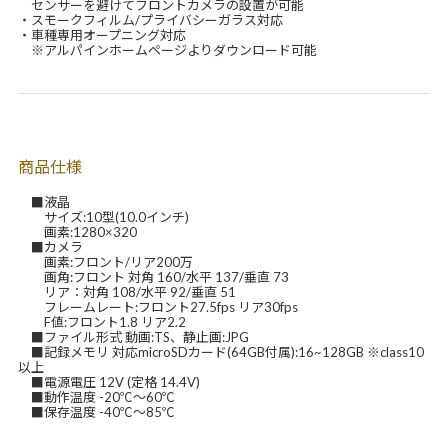
センサーを避けてフロントカメラの設置が可能
・スモークフィルム/プライバシーガラス対応
・車種専用オープニング対応
※アルパインホームページよりダウンロード可能
商品仕様
■液晶
サイズ:10型(10.0インチ)
画素:1280×320
■カメラ
画素:フロント/リア200万
画角:フロント 対角 160/水平 137/垂直 73
リア：対角 108/水平 92/垂直 51
フレームレート:フロント27.5fps リア30fps
F値:フロント1.8 リア2.2
■ファイル形式 動画:TS、静止画:JPG
■記録メモリ 対応microSDカード(64GB付属):16~128GB ※class10
以上
■電源電圧 12V (定格 14.4V)
■動作温度 -20℃～60℃
■保存温度 -40℃～85℃