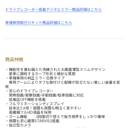
ドライブレコーダー搭載デジタルミラー商品詳細はこちら
車種専用取付けキット商品詳細はこちら
商品特徴
・機能性を兼ね備えた洗練された大画面薄型スリムデザイン
愛車に調和するカーブ形状と絶妙な質感
・車種専用の純正ミラー交換タイプ
専用アームによりタフな取付けと配線が目立たない美しい装着を実
現
・安心のドライブレコーダー
常時録画/衝撃録画/手動録画/駐車録画に対応
低電圧OFF機能を搭載
・フルラミネーションディスプレイ
従来比1.6倍！昼間も夜間も明るく見やすい
高繊細フルHD液晶を採用
・ズーム機能 3段階切り替えで後方視界をしっかり確保
・夜間も安心画質STARVIS2搭載
・独立型カメラ