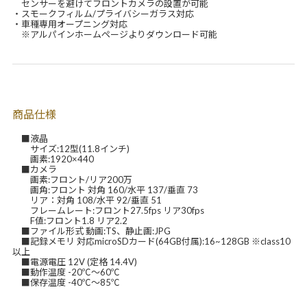
センサーを避けてフロントカメラの設置が可能
・スモークフィルム/プライバシーガラス対応
・車種専用オープニング対応
※アルパインホームページよりダウンロード可能
商品仕様
■液晶
サイズ:12型(11.8インチ)
画素:1920×440
■カメラ
画素:フロント/リア200万
画角:フロント 対角 160/水平 137/垂直 73
リア：対角 108/水平 92/垂直 51
フレームレート:フロント27.5fps リア30fps
F値:フロント1.8 リア2.2
■ファイル形式 動画:TS、静止画:JPG
■記録メモリ 対応microSDカード(64GB付属):16~128GB ※class10
以上
■電源電圧 12V (定格 14.4V)
■動作温度 -20℃～60℃
■保存温度 -40℃～85℃