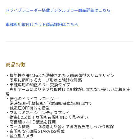
ドライブレコーダー搭載デジタルミラー商品詳細はこちら
車種専用取付けキット商品詳細はこちら
商品特徴
・機能性を兼ね備えた洗練された大画面薄型スリムデザイン
愛車に調和するカーブ形状と絶妙な質感
・車種専用の純正ミラー交換タイプ
専用アームによりタフな取付けと配線が目立たない美しい装着を実
現
・安心のドライブレコーダー
常時録画/衝撃録画/手動録画/駐車録画に対応
低電圧OFF機能を搭載
・フルラミネーションディスプレイ
従来比1.6倍！昼間も夜間も明るく見やすい
高繊細フルHD液晶を採用
・ズーム機能 3段階切り替えで後方視界をしっかり確保
・夜間も安心画質STARVIS2搭載
・独立型カメラ