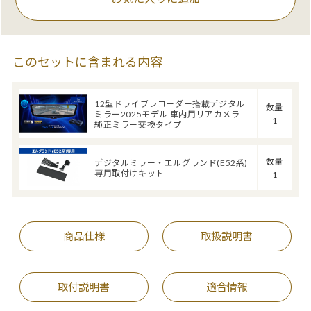
このセットに含まれる内容
12型ドライブレコーダー搭載デジタル
数量
ミラー2025モデル 車内用リアカメラ
1
純正ミラー交換タイプ
数量
デジタルミラー・エルグランド(E52系)
専用取付けキット
1
商品仕様
取扱説明書
取付説明書
適合情報