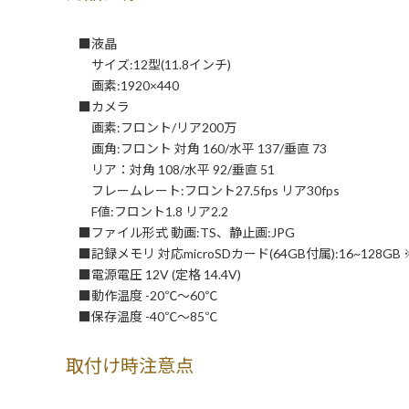
■液晶
サイズ:12型(11.8インチ)
画素:1920×440
■カメラ
画素:フロント/リア200万
画角:フロント 対角 160/水平 137/垂直 73
リア：対角 108/水平 92/垂直 51
フレームレート:フロント27.5fps リア30fps
F値:フロント1.8 リア2.2
■ファイル形式 動画:TS、静止画:JPG
■記録メモリ 対応microSDカード(64GB付属):16~128GB ※
■電源電圧 12V (定格 14.4V)
■動作温度 -20℃～60℃
■保存温度 -40℃～85℃
取付け時注意点