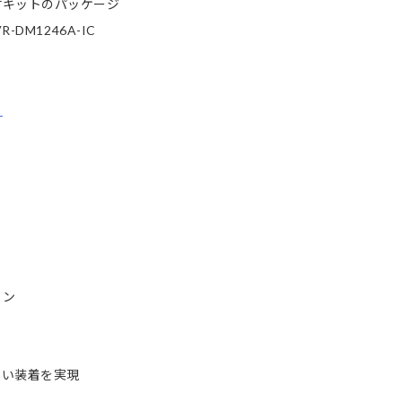
付キットのパッケージ
M1246A-IC
ら
イン
い装着を実現