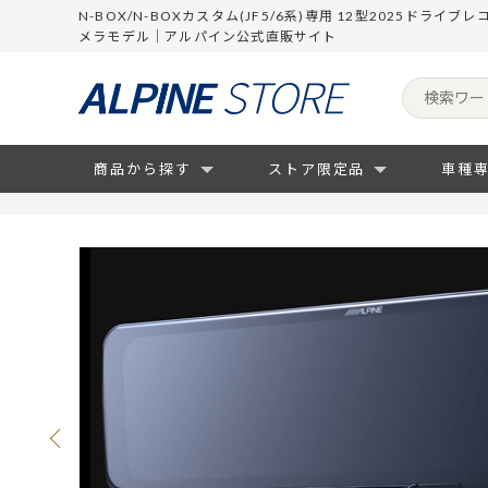
N-BOX/N-BOXカスタム(JF5/6系)専用 12型2025ドラ
メラモデル｜アルパイン公式直販サイト
商品から探す
ストア限定品
車種