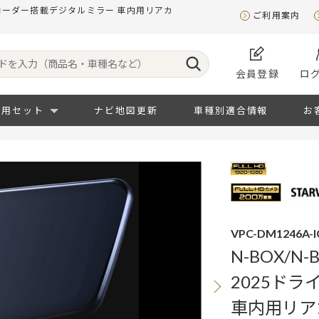
イブレコーダー搭載デジタルミラー 車内用リアカ
ご利用案内
会員登録
ロ
専用セット
ナビ地図更新
車種別適合情報
お
VPC-DM1246A-I
N-BOX/N
2025ド
車内用リア