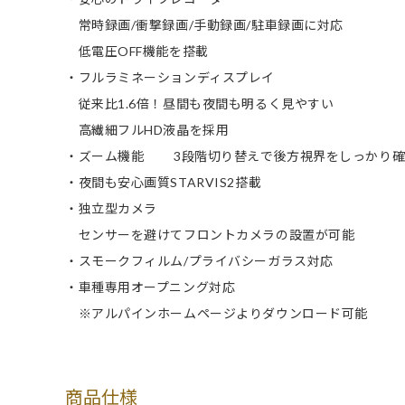
常時録画/衝撃録画/手動録画/駐車録画に対応
低電圧OFF機能を搭載
・フルラミネーションディスプレイ
従来比1.6倍！昼間も夜間も明るく見やすい
高繊細フルHD液晶を採用
・ズーム機能 3段階切り替えで後方視界をしっかり確
・夜間も安心画質STARVIS2搭載
・独立型カメラ
センサーを避けてフロントカメラの設置が可能
・スモークフィルム/プライバシーガラス対応
・車種専用オープニング対応
※アルパインホームページよりダウンロード可能
商品仕様