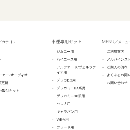
車種専用セット
MENU
／カテゴリ
／メニュ
ジムニー用
ご利用案内
ー
ハイエース用
アルパインス
アルファード/ヴェルファ
ご購入の流れ
イア用
ーカー/オーディオ
よくあるお問
デリカD:5用
図更新
お問い合わせ
デリカミニBA系用
/取付キット
デリカミニ30系用
セレナ用
キャラバン用
WR-V用
フリード用