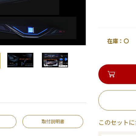
在庫：〇 
取付説明書
このセットに