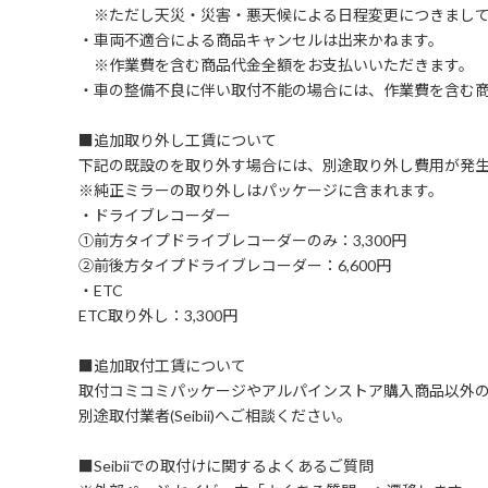
※ただし天災・災害・悪天候による日程変更につきまして
・車両不適合による商品キャンセルは出来かねます。
※作業費を含む商品代金全額をお支払いいただきます。
・車の整備不良に伴い取付不能の場合には、作業費を含む
■追加取り外し工賃について
下記の既設のを取り外す場合には、別途取り外し費用が発
※純正ミラーの取り外しはパッケージに含まれます。
・ドライブレコーダー
①前方タイプドライブレコーダーのみ：3,300円
②前後方タイプドライブレコーダー：6,600円
・ETC
ETC取り外し：3,300円
■追加取付工賃について
取付コミコミパッケージやアルパインストア購入商品以外
別途取付業者(Seibii)へご相談ください。
■Seibiiでの取付けに関するよくあるご質問