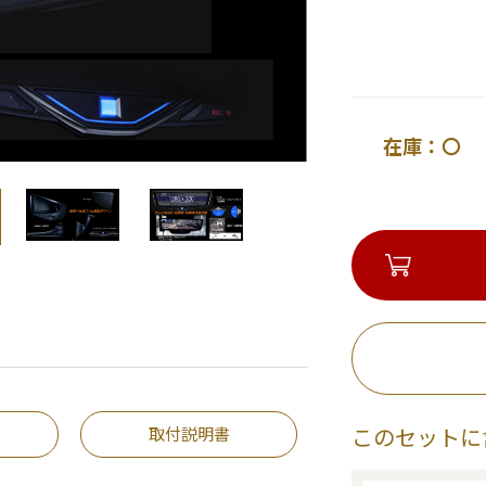
在庫：〇 
取付説明書
このセットに