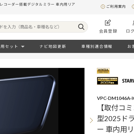
ブレコーダー搭載デジタルミラー 車内用リア
ご利用案内
会員登録
ロ
専用セット
ナビ地図更新
車種別適合情報
お
VPC-DM1046A-I
【取付コミ
型2025
ー 車内用