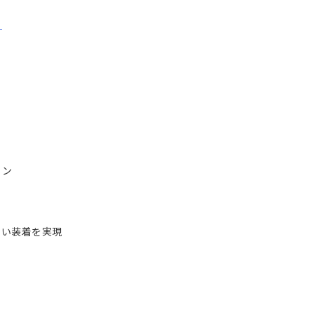
ら
イン
い装着を実現