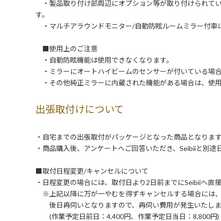
・製品取り付け部周辺にオプション等が取り付けられてい
す。
・マルチアラウンドモニター/自動防眩ルームミラー付車
■使用上のご注意
・自動防眩機能は使用できなくなります。
・ミラーにオートハイビームのセンサーが付いている場合
・その他純正ミラーに内蔵された機能がある場合は、使用
出張取付けについて
・自宅までの出張取付がパッケージとなった商品となりま
・商品購入後、アンケートへご回答いただき、Seibiiと別
■取付日程変更/キャンセルについて
・日程変更の場合には、取付日より2日前までにSeibiiへ
※上記以降に万が一やむを得ずキャンセルする場合には
後日再伺いとなりますので、再伺い費用が発生いたしま
(作業予定日前日：4,400円、作業予定日当日：8,800円)