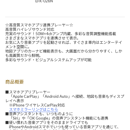
EFK-026N
☆高音質スマホアプリ連携プレーヤー☆
高音質ハイレゾサウンド対応
充実のサウンド！50W×4chアンプ内蔵、多彩な音質調整機能搭載
さまざまなスマホアプリを連携させて表示。
お気に入り音楽アプリを起動させれば、すぐさま車内はエンターテイ
メント空間に。
地図アプリのカーナビ機能表示も、大画面だから分かりやすく、しか
も高画質だから鮮明。
多彩なサウンド・ビジュアルシステムアップが可能
商品概要
■スマホアプリプレーヤー
「Apple CarPlay」「Android Auto」へ接続、地図も音楽もディスプ
レイへ表示
※iPhone ワイヤレスCarPlay対応
スマホミラーリングはこちら
■音声アシスタントも、いつものように
「Siri」や「OK Google」の音声アシスタント機能にも連携
■使い慣れた音楽アプリをそのままドライブでも
iPhoneやAndroidスマホでいつも使っている音楽アプリを通じて、