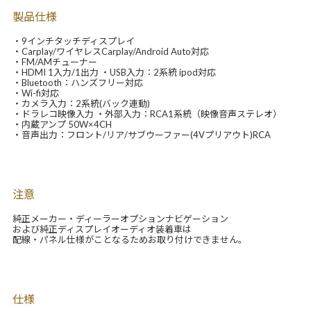
製品仕様
・9インチタッチディスプレイ
・Carplay/ワイヤレスCarplay/Android Auto対応
・FM/AMチューナー
・HDMI 1入力/1出力 ・USB入力：2系統 ipod対応
・Bluetooth：ハンズフリー対応
・Wi-fi対応
・カメラ入力：2系統(バック連動)
・ドラレコ映像入力 ・外部入力：RCA1系統（映像音声ステレオ）
・内蔵アンプ 50W×4CH
・音声出力：フロント/リア/サブウーファー(4Vプリアウト)RCA
注意
純正メーカー・ディーラーオプションナビゲーション
および純正ディスプレイオーディオ装着車は
配線・パネル仕様がことなるためお取り付けできません。
仕様