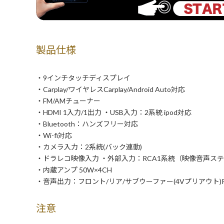
製品仕様
・9インチタッチディスプレイ
・Carplay/ワイヤレスCarplay/Android Auto対応
・FM/AMチューナー
・HDMI 1入力/1出力 ・USB入力：2系統 ipod対応
・Bluetooth：ハンズフリー対応
・Wi-fi対応
・カメラ入力：2系統(バック連動)
・ドラレコ映像入力 ・外部入力：RCA1系統（映像音声ス
・内蔵アンプ 50W×4CH
・音声出力：フロント/リア/サブウーファー(4Vプリアウト)R
注意