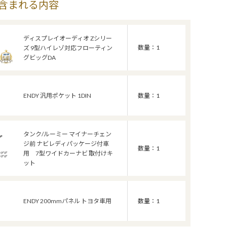
含まれる内容
ディスプレイオーディオ Zシリー
数量：1
ズ 9型ハイレゾ対応フローティン
グビッグDA
ENDY 汎用ポケット 1DIN
数量：1
タンク/ルーミー マイナーチェン
ジ前 ナビレディパッケージ付車
数量：1
用 7型ワイドカーナビ 取付けキ
ット
ENDY 200mmパネル トヨタ車用
数量：1