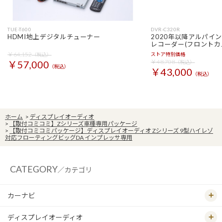
TUE-T600
DVR-C320R
HDMI地上デジタルチューナー
2020年以降アルパイ
レコーダー(フロントカ
￥64,152
ストア特別価格
（税込）
￥48,708
￥57,000
（税込）
（税込）
￥43,000
（税込）
ホーム
>
ディスプレイオーディオ
>
【取付コミコミ】Zシリーズ車種専用パッケージ
>
【取付コミコミパッケージ】ディスプレイオーディオ Zシリーズ 9型ハイレゾ
対応フローティングビッグDA インプレッサ専用
CATEGORY
／カテゴリ
カーナビ
ディスプレイオーディオ