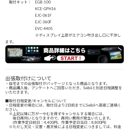
取付キット： EGB-100
KCE-GPH16
EJC-061F
EJC-360F
EVC-4405
※ディスプレイ上部がエアコン吹き出し口に干渉し
ます。
出張取付けについて
・自宅までの出張取付がパッケージとなった商品となります。
・商品購入後、アンケートへご回答いただき、Seibiiと別途日程調整を
いただきます。
■取付日程変更/キャンセルについて
・日程変更の場合には、取付日より2日前までにSeibiiへ直接ご連絡く
ださい。
※上記以降に万が一やむを得ずキャンセルする場合には、
後日再伺いとなりますので、再伺い費用が発生いたします。
(作業予定日前日：4,400円、作業予定日当日：8,800円)
※ただし天災・災害・悪天候による日程変更につきましては、料金