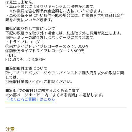
は発生しません。
・車両不適合による商品キャンセルは出来かねます。
※作業費を含む商品代金全額をお支払いいただきます。
・車の整備不良に伴い取付不能の場合には、作業費を含む商品代金全
額をお支払いいただきます。
■追加取り外し工賃について
下記の既設のを取り外す場合には、別途取り外し費用が発生します。
※純正ミラーの取り外しはパッケージに含まれます。
・ドライブレコーダー
①前方タイプドライブレコーダーのみ：3,300円
②前後方タイプドライブレコーダー：6,600円
・ETC
ETC取り外し：3,300円
■追加取付工賃について
取付コミコミパッケージやアルパインストア購入商品以外の取付に関
しては、
別途取付業者(Seibii)へご相談ください。
■Seibiiでの取付けに関するよくあるご質問
※外部ページ セイビー内「よくある質問」へ遷移します。
「よくあるご質問」はこちら
注意