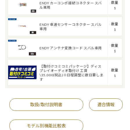
数量
ENDY カーコンポ接続コネクター スバ
ル車用
1
数量
ENDY 車速センサーコネクター スバル
車用
1
数量
ENDY アンテナ変換コード スバル車用
1
【取付けコミコミパッケージ】ディス
数量
プレイオーディオ取付け 工賃
\35,000(税込)※日程調整に数日要しま
1
す
取扱/取付説明書
適合情報
モデル別機能比較表