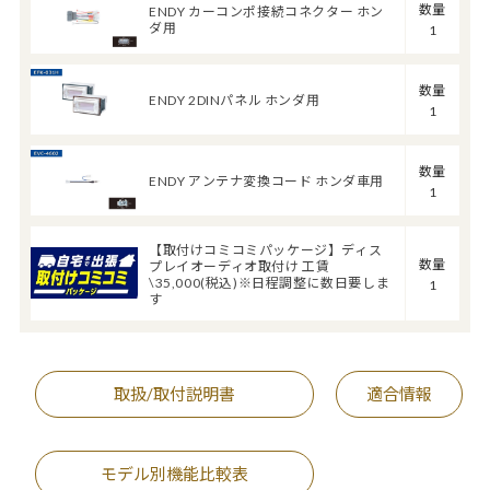
数量
ENDY カーコンポ接続コネクター ホン
ダ用
1
数量
ENDY 2DINパネル ホンダ用
1
数量
ENDY アンテナ変換コード ホンダ車用
1
【取付けコミコミパッケージ】ディス
数量
プレイオーディオ取付け 工賃
\35,000(税込)※日程調整に数日要しま
1
す
取扱/取付説明書
適合情報
モデル別機能比較表