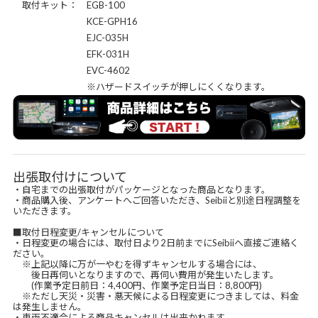
取付キット： EGB-100
KCE-GPH16
EJC-035H
EFK-031H
EVC-4602
※ハザードスイッチが押しにくくなります。
出張取付けについて
・自宅までの出張取付がパッケージとなった商品となります。
・商品購入後、アンケートへご回答いただき、Seibiiと別途日程調整を
いただきます。
■取付日程変更/キャンセルについて
・日程変更の場合には、取付日より2日前までにSeibiiへ直接ご連絡く
ださい。
※上記以降に万が一やむを得ずキャンセルする場合には、
後日再伺いとなりますので、再伺い費用が発生いたします。
(作業予定日前日：4,400円、作業予定日当日：8,800円)
※ただし天災・災害・悪天候による日程変更につきましては、料金
は発生しません。
・車両不適合による商品キャンセルは出来かねます。