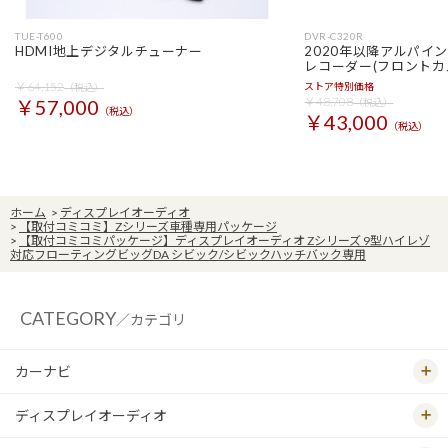
TUE-T600
DVR-C320R
HDMI地上デジタルチューナー
2020年以降アルパイ
レコーダー(フロントカ
￥64,152
ストア特別価格
（税込）
￥48,708
￥57,000
（税込）
（税込）
￥43,000
（税込）
ホーム
>
ディスプレイオーディオ
>
【取付コミコミ】Zシリーズ車種専用パッケージ
>
【取付コミコミパッケージ】ディスプレイオーディオ Zシリーズ 9型ハイレゾ
対応フローティングビッグDA シビック/シビックハッチバック専用
CATEGORY
／カテゴリ
カーナビ
ディスプレイオーディオ