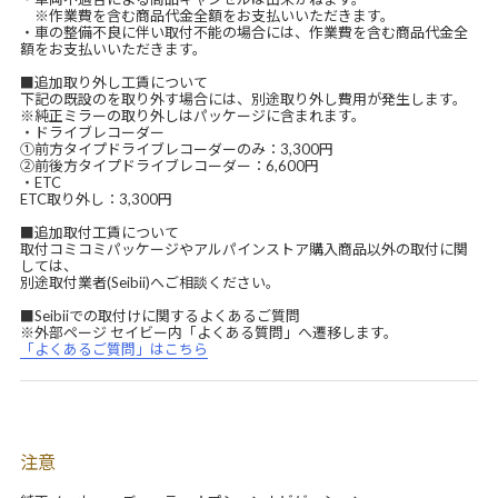
※作業費を含む商品代金全額をお支払いいただきます。
・車の整備不良に伴い取付不能の場合には、作業費を含む商品代金全
額をお支払いいただきます。
■追加取り外し工賃について
下記の既設のを取り外す場合には、別途取り外し費用が発生します。
※純正ミラーの取り外しはパッケージに含まれます。
・ドライブレコーダー
①前方タイプドライブレコーダーのみ：3,300円
②前後方タイプドライブレコーダー：6,600円
・ETC
ETC取り外し：3,300円
■追加取付工賃について
取付コミコミパッケージやアルパインストア購入商品以外の取付に関
しては、
別途取付業者(Seibii)へご相談ください。
■Seibiiでの取付けに関するよくあるご質問
※外部ページ セイビー内「よくある質問」へ遷移します。
「よくあるご質問」はこちら
注意