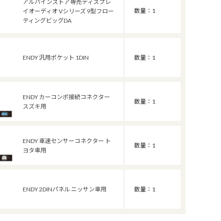
アルパインストア専売ディスプレ
数量：1
イオーディオ Vシリーズ 9型フロー
ティングビッグDA
ENDY 汎用ポケット 1DIN
数量：1
ENDY カーコンポ接続コネクター
数量：1
スズキ用
ENDY 車速センサーコネクター ト
数量：1
ヨタ車用
ENDY 2DINパネル ニッサン車用
数量：1