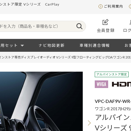
トア限定 Vシリーズ CarPlay
ご利用案内
会員登録
ロ
専用セット
ナビ地図更新
車種別適合情報
お
ンストア専売ディスプレイオーディオ Vシリーズ 9型フローティングビッグDA ワゴンR 2017(
VPC-DAF9V-WR
ワゴンR 2017(H29
アルパイン
Vシリーズ