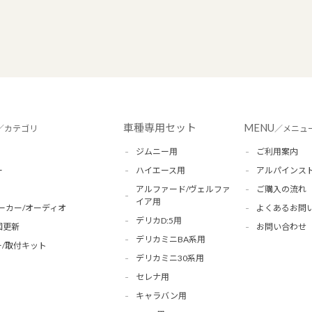
車種専用セット
MENU
／カテゴリ
／メニュ
ジムニー用
ご利用案内
ー
ハイエース用
アルパインス
アルファード/ヴェルファ
ご購入の流れ
イア用
ーカー/オーディオ
よくあるお問
デリカD:5用
図更新
お問い合わせ
デリカミニBA系用
/取付キット
デリカミニ30系用
セレナ用
キャラバン用