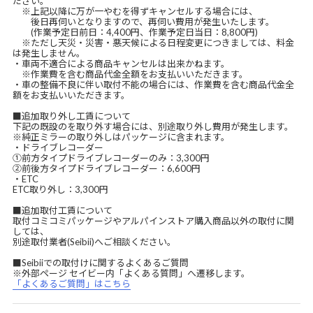
ださい。
※上記以降に万が一やむを得ずキャンセルする場合には、
後日再伺いとなりますので、再伺い費用が発生いたします。
(作業予定日前日：4,400円、作業予定日当日：8,800円)
※ただし天災・災害・悪天候による日程変更につきましては、料金
は発生しません。
・車両不適合による商品キャンセルは出来かねます。
※作業費を含む商品代金全額をお支払いいただきます。
・車の整備不良に伴い取付不能の場合には、作業費を含む商品代金全
額をお支払いいただきます。
■追加取り外し工賃について
下記の既設のを取り外す場合には、別途取り外し費用が発生します。
※純正ミラーの取り外しはパッケージに含まれます。
・ドライブレコーダー
①前方タイプドライブレコーダーのみ：3,300円
②前後方タイプドライブレコーダー：6,600円
・ETC
ETC取り外し：3,300円
■追加取付工賃について
取付コミコミパッケージやアルパインストア購入商品以外の取付に関
しては、
別途取付業者(Seibii)へご相談ください。
■Seibiiでの取付けに関するよくあるご質問
※外部ページ セイビー内「よくある質問」へ遷移します。
「よくあるご質問」はこちら