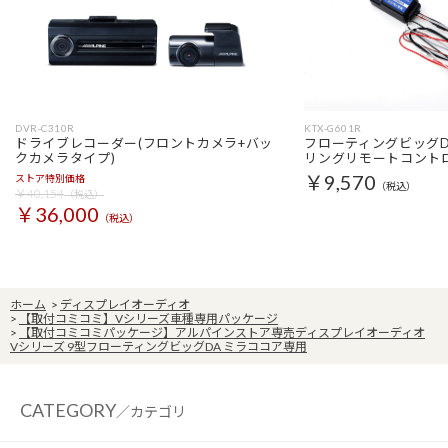
DVR-C310R
KTX-G601R
ドライブレコーダー(フロントカメラ+バッ
フローティングビッグD
クカメラタイプ)
リングリモートコント
￥9,570
ストア特別価格
（税込）
￥40,154
（税込）
￥36,000
（税込）
ホーム
>
ディスプレイオーディオ
>
【取付コミコミ】Vシリーズ車種専用パッケージ
>
【取付コミコミパッケージ】アルパインストア専売ディスプレイオーディオ
Vシリーズ 9型フローティングビッグDA ミラココア専用
CATEGORY
／カテゴリ