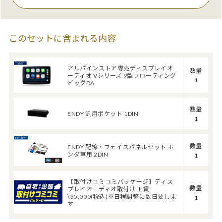
このセットに含まれる内容
アルパインストア専売ディスプレイオ
数量
ーディオ Vシリーズ 9型フローティング
1
ビッグDA
数量
ENDY 汎用ポケット 1DIN
1
数量
ENDY 配線・フェイスパネルセット ホ
ンダ車用 2DIN
1
【取付けコミコミパッケージ】ディス
数量
プレイオーディオ取付け 工賃
\35,000(税込)※日程調整に数日要しま
1
す