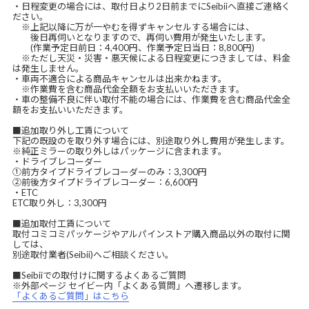
・日程変更の場合には、取付日より2日前までにSeibiiへ直接ご連絡く
ださい。
※上記以降に万が一やむを得ずキャンセルする場合には、
後日再伺いとなりますので、再伺い費用が発生いたします。
(作業予定日前日：4,400円、作業予定日当日：8,800円)
※ただし天災・災害・悪天候による日程変更につきましては、料金
は発生しません。
・車両不適合による商品キャンセルは出来かねます。
※作業費を含む商品代金全額をお支払いいただきます。
・車の整備不良に伴い取付不能の場合には、作業費を含む商品代金全
額をお支払いいただきます。
■追加取り外し工賃について
下記の既設のを取り外す場合には、別途取り外し費用が発生します。
※純正ミラーの取り外しはパッケージに含まれます。
・ドライブレコーダー
①前方タイプドライブレコーダーのみ：3,300円
②前後方タイプドライブレコーダー：6,600円
・ETC
ETC取り外し：3,300円
■追加取付工賃について
取付コミコミパッケージやアルパインストア購入商品以外の取付に関
しては、
別途取付業者(Seibii)へご相談ください。
■Seibiiでの取付けに関するよくあるご質問
※外部ページ セイビー内「よくある質問」へ遷移します。
「よくあるご質問」はこちら