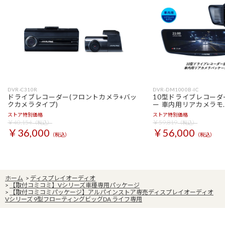
DVR-C310R
DVR-DM1000B-IC
ドライブレコーダー(フロントカメラ+バッ
10型ドライブレコー
クカメラタイプ)
ー 車内用リアカメラモ
ストア特別価格
ストア特別価格
￥40,154
￥59,819
（税込）
（税込）
￥36,000
￥56,000
（税込）
（税込）
ホーム
>
ディスプレイオーディオ
>
【取付コミコミ】Vシリーズ車種専用パッケージ
>
【取付コミコミパッケージ】アルパインストア専売ディスプレイオーディオ
Vシリーズ 9型フローティングビッグDA ライフ専用