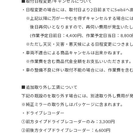
■取付日程変更/キャンセルについて
・日程変更の場合には、取付日より2日前までにSeibii
※上記以降に万が一やむを得ずキャンセルする場合に
後日再伺いとなりますので、再伺い費用が発生いたし
(作業予定日前日：4,400円、作業予定日当日：8,800
※ただし天災・災害・悪天候による日程変更につきまし
・車両不適合による商品キャンセルは出来かねます。
※作業費を含む商品代金全額をお支払いいただきます
・車の整備不良に伴い取付不能の場合には、作業費を含
■追加取り外し工賃について
下記の既設のを取り外す場合には、別途取り外し費用が
※純正ミラーの取り外しはパッケージに含まれます。
・ドライブレコーダー
①前方タイプドライブレコーダーのみ：3,300円
②前後方タイプドライブレコーダー：6,600円