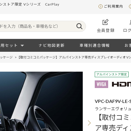
トア限定 Vシリーズ CarPlay
ご利用案内
会員登録
ロ
専用セット
ナビ地図更新
車種別適合情報
お
ッケージ
>
【取付コミコミパッケージ】アルパインストア専売ディスプレイオーディオ Vシ
VPC-DAF9V-LE-
ランサーエヴォリ
【取付コミ
ア専売ディ