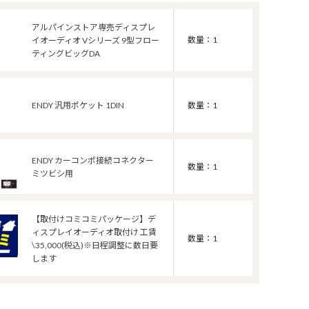
アルパインストア専売ディスプレ
数量：1
イオーディオ Vシリーズ 9型フロー
ティングビッグDA
ENDY 汎用ポケット 1DIN
数量：1
ENDY カーコンポ接続コネクター
数量：1
ミツビシ用
【取付けコミコミパッケージ】デ
ィスプレイオーディオ取付け 工賃
数量：1
\35,000(税込)※日程調整に数日要
します