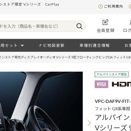
トア限定 Vシリーズ CarPlay
ご利用案内
会員登録
ロ
専用セット
ナビ地図更新
車種別適合情報
お
インストア専売ディスプレイオーディオ Vシリーズ 9型フローティングビッグDA フィットG
VPC-DAF9V-FIT
フィット GR系専用
アルパイン
Vシリーズ