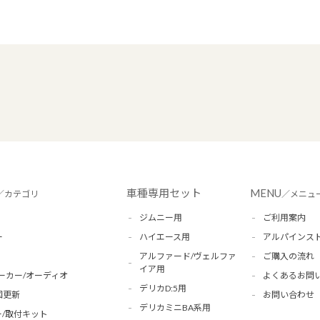
車種専用セット
MENU
／カテゴリ
／メニュ
ジムニー用
ご利用案内
ー
ハイエース用
アルパインス
アルファード/ヴェルファ
ご購入の流れ
イア用
ーカー/オーディオ
よくあるお問
デリカD:5用
図更新
お問い合わせ
デリカミニBA系用
/取付キット