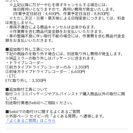
ださい。
※上記以降に万が一やむを得ずキャンセルする場合には、
後日再伺いとなりますので、再伺い費用が発生いたします。
(作業予定日前日：4,400円、作業予定日当日：8,800円)
※ただし天災・災害・悪天候による日程変更につきましては、料金
は発生しません。
・車両不適合による商品キャンセルは出来かねます。
※作業費を含む商品代金全額をお支払いいただきます。
・車の整備不良に伴い取付不能の場合には、作業費を含む商品代金全
額をお支払いいただきます。
■追加取り外し工賃について
下記の既設のを取り外す場合には、別途取り外し費用が発生します。
※純正ミラーの取り外しはパッケージに含まれます。
・ドライブレコーダー
①前方タイプドライブレコーダーのみ：3,300円
②前後方タイプドライブレコーダー：6,600円
・ETC
ETC取り外し：3,300円
■追加取付工賃について
取付コミコミパッケージやアルパインストア購入商品以外の取付に関
しては、
別途取付業者(Seibii)へご相談ください。
■Seibiiでの取付けに関するよくあるご質問
※外部ページ セイビー内「よくある質問」へ遷移します。
「よくあるご質問」はこちら