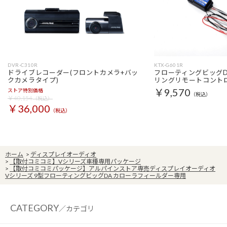
DVR-C310R
KTX-G601R
ドライブレコーダー(フロントカメラ+バッ
フローティングビッグD
クカメラタイプ)
リングリモートコント
￥9,570
ストア特別価格
（税込）
￥40,154
（税込）
￥36,000
（税込）
ホーム
>
ディスプレイオーディオ
>
【取付コミコミ】Vシリーズ車種専用パッケージ
>
【取付コミコミパッケージ】アルパインストア専売ディスプレイオーディオ
Vシリーズ 9型フローティングビッグDA カローラフィールダー専用
CATEGORY
／カテゴリ