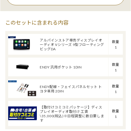
このセットに含まれる内容
アルパインストア専売ディスプレイオ
数量
ーディオ Vシリーズ 9型フローティング
1
ビッグDA
数量
ENDY 汎用ポケット 1DIN
1
数量
ENDY配線・フェイスパネルセット ト
ヨタ車用 2DIN
1
【取付けコミコミパッケージ】ディス
数量
プレイオーディオ取付け 工賃
\35,000(税込)※日程調整に数日要しま
1
す