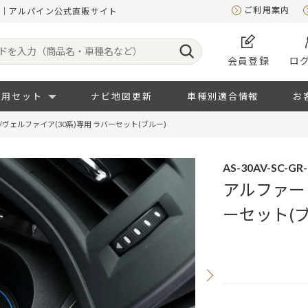
ご利用案内
ー)｜アルパイン公式直販サイト
会員登録
ロ
専用セット
ナビ地図更新
車種別適合情報
お
ヴェルファイア(30系)専用 ラバーセット(ブルー)
AS-30AV-SC-GR
アルファード
ーセット(ブ