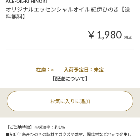
ACE-OIL-KIIHINOKI
オリジナルエッセンシャルオイル 紀伊ひのき【送
料無料】
￥1,980
（税込）
在庫：× 入荷予定日：未定
【配送について】
お気に入りに追加
【ご当地特徴】※採油率：約1％
■紀伊半島産ひのきの製材オガクズや端材、間伐材など地元で発生し