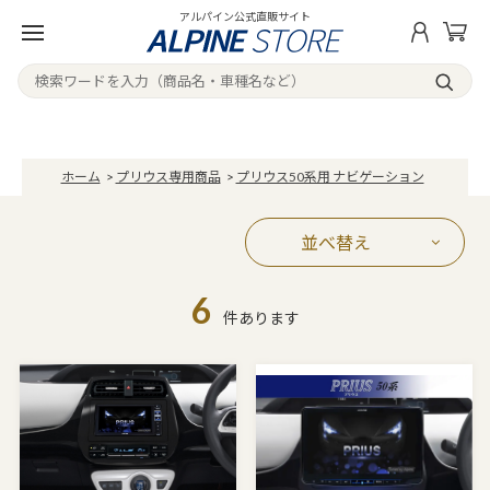
アルパイン公式直販サイト
ホーム
>
プリウス専用商品
>
プリウス50系用 ナビゲーション
並べ替え
6
件あります