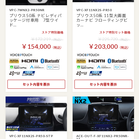
VPC-7WNX2-PR50NR
VPC-XF11NX2S-PR50
プリウス50系 ナビレディパ
プリウス50系 11型大画面
ッケージ付車用 7型ワイ
カーナビ フローティングビ
ド…
ッ…
ストア特別価格
ストア特別セット価格
￥172,219
￥225,720
（税込）
（税込）
￥154,000
￥203,000
（税込）
（税込）
セット内容を表示
セット内容を表示
VPC-XF11NX2S-PR50-STP
ACE-OUT-F-XF11NX2-PR50NR-
24