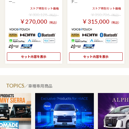
ー…
ナ…
ストア特別セット価格
ストア特別セット価格
￥300,128
￥350,706
（税込）
（税込）
￥270,000
￥315,000
（税込）
（税込）
セット内容を表示
セット内容を表示
TOPICS
／車種専用商品