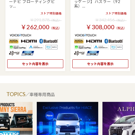
ーナビ フローティングビ
ッケージ】ハスラー（92
ッ…
系）…
ストア特別価格
ストア特別価格
￥291,878
￥342,456
（税込）
（税込）
￥262,000
￥308,000
（税込）
（税込）
セット内容を表示
セット内容を表示
TOPICS
／車種専用商品