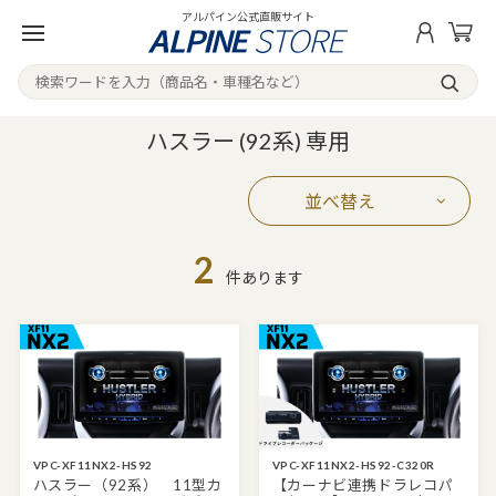
アルパイン公式直販サイト
ハスラー (92系) 専用
並べ替え
2
件あります
VPC-XF11NX2-HS92
VPC-XF11NX2-HS92-C320R
ハスラー（92系） 11型カ
【カーナビ連携ドラレコパ