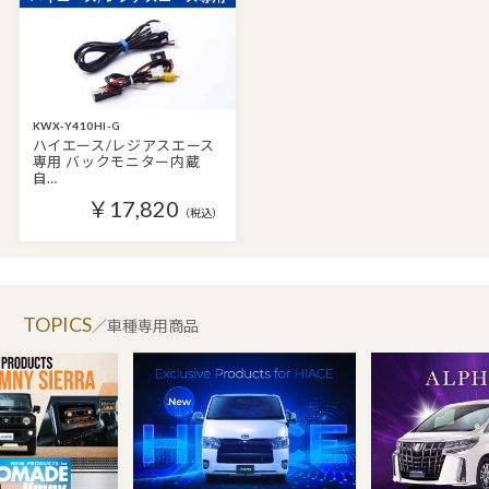
KWX-Y410HI-G
ハイエース/レジアスエース
専用 バックモニター内蔵
自…
￥17,820
（税込）
TOPICS
／車種専用商品