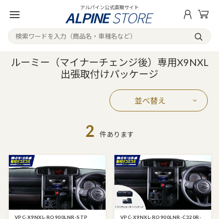
アルパイン公式直販サイト
ルーミー（マイナーチェンジ後）専用X9NXL
出張取付けパッケージ
並べ替え
2
件あります
VPC-X9NXL-RO900LNR-STP
VPC-X9NXL-RO900LNR-C320R-