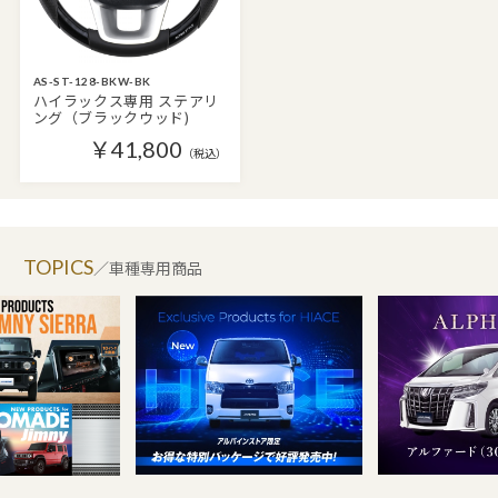
AS-ST-128-BKW-BK
ハイラックス専用 ステアリ
ング（ブラックウッド)
￥41,800
（税込）
TOPICS
／車種専用商品